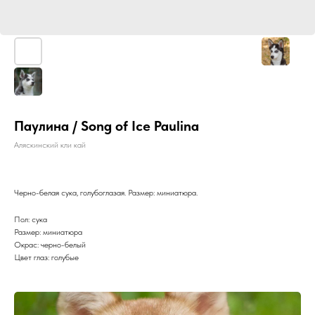
Паулина / Song of Ice Paulina
Аляскинский кли кай
Черно-бе­лая сука, голубоглазая. Раз­мер: миниатюра.
Пол: сука
Размер: миниатюра
Окрас: черно-белый
Цвет глаз: голубые