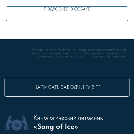
Наши собаки
Наши щенки
ПОДРОБНЕЕ О СОБАКЕ
У
словия преобретения
Стандарт породы
Статьи
Новости
НАШИ КОНТАКТЫ:
info@minihusky.ru
+7 (926) 847-18-97
Московская обл, Наро-
фоминский район
© 2014-2026 питомник AKK «Song of Ice»
Некоторые иконки разработаны
Freepik