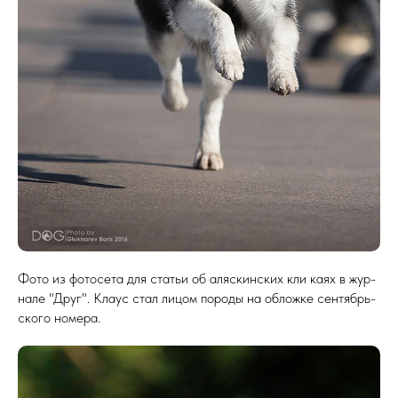
Фо­то из фо­тосе­та для статьи об аляс­кин­ских кли ка­ях в жур­
на­ле "Друг". Кла­ус стал ли­цом по­роды на об­ложке сен­тябрь­
ско­го но­мера.