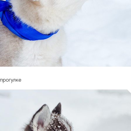
ро­гул­ке