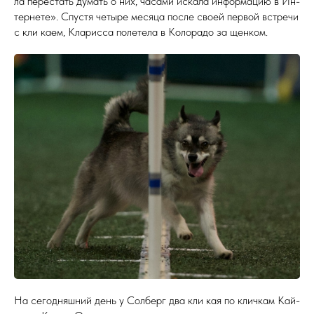
ла пе­рес­тать ду­мать о них, ча­сами ис­ка­ла ин­форма­цию в Ин­
терне­те». Спус­тя че­тыре ме­сяца пос­ле сво­ей пер­вой встре­чи
с кли ка­ем, Кла­рис­са по­лете­ла в Ко­лора­до за щен­ком.
На се­год­няшний день у Сол­берг два кли кая по клич­кам Кай­