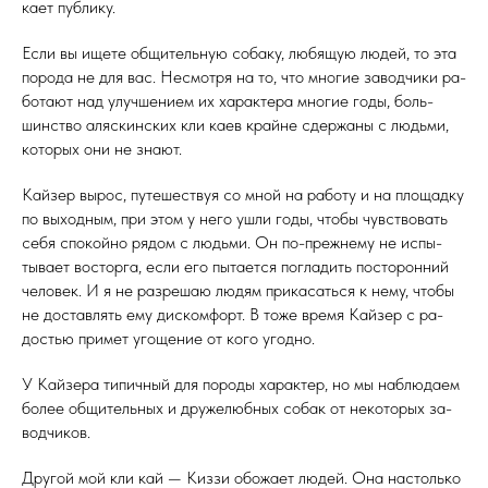
ка­ет пуб­ли­ку.
Ес­ли вы ище­те об­щи­тель­ную со­баку, лю­бящую лю­дей, то эта
по­рода не для вас. Нес­мотря на то, что мно­гие за­вод­чи­ки ра­
бота­ют над улуч­ше­ни­ем их ха­рак­те­ра мно­гие го­ды, боль­
шинс­тво аляс­кин­ских кли ка­ев край­не сдер­жа­ны с людь­ми,
ко­торых они не зна­ют.
Кай­зер вы­рос, пу­тешес­твуя со мной на ра­боту и на пло­щад­ку
по вы­ход­ным, при этом у не­го уш­ли го­ды, что­бы чувс­тво­вать
се­бя спо­кой­но ря­дом с людь­ми. Он по-преж­не­му не ис­пы­
тыва­ет вос­торга, ес­ли его пы­та­ет­ся пог­ла­дить пос­то­рон­ний
че­ловек. И я не раз­ре­шаю лю­дям при­касать­ся к не­му, что­бы
не дос­тавлять ему дис­комфорт. В то­же вре­мя Кай­зер с ра­
достью при­мет уго­щение от ко­го угод­но.
У Кай­зе­ра ти­пич­ный для по­роды ха­рак­тер, но мы наб­лю­да­ем
бо­лее об­щи­тель­ных и дру­желюб­ных со­бак от не­кото­рых за­
вод­чи­ков.
Дру­гой мой кли кай — Киз­зи обо­жа­ет лю­дей. Она нас­толь­ко