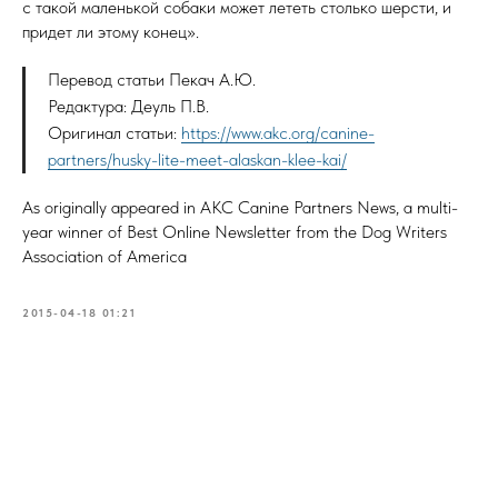
с та­кой ма­лень­кой со­баки мо­жет ле­теть столь­ко шер­сти, и
при­дет ли это­му ко­нец».
ПОПУЛЯРНЫЕ РАЗДЕЛЫ:
Наши собаки
Пе­ревод статьи Пе­кач А.Ю.
Наши щенки
Ре­дак­ту­ра: Де­уль П.В.
У
словия преобретения
Ори­гинал статьи:
https://www.akc.org/canine-
Стандарт породы
partners/husky-lite-meet-alaskan-klee-kai/
Статьи
Новости
As originally appeared in AKC Canine Partners News, a multi-
year winner of Best Online Newsletter from the Dog Writers
НАШИ КОНТАКТЫ:
Association of America
info@minihusky.ru
+7 (926) 847-18-97
2015-04-18 01:21
Московская обл, Наро-
фоминский район
© 2014-2026 питомник AKK «Song of Ice»
Некоторые иконки разработаны
Freepik