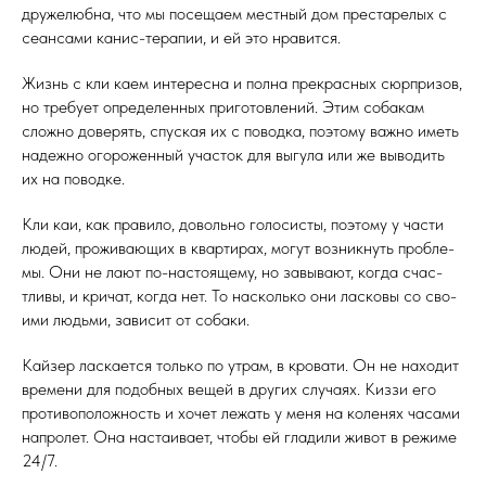
дру­желюб­на, что мы по­сеща­ем мес­тный дом прес­та­релых с
се­ан­са­ми ка­нис-те­рапии, и ей это нра­вит­ся.
Жизнь с кли ка­ем ин­те­рес­на и пол­на прек­расных сюр­при­зов,
но тре­бу­ет оп­ре­делен­ных при­готов­ле­ний. Этим со­бакам
слож­но до­верять, спус­кая их с по­вод­ка, по­это­му важ­но иметь
на­деж­но ого­рожен­ный учас­ток для вы­гула или же вы­водить
их на по­вод­ке.
Кли каи, как пра­вило, до­воль­но го­лосис­ты, по­это­му у час­ти
лю­дей, про­жива­ющих в квар­ти­рах, мо­гут воз­никнуть проб­ле­
мы. Они не ла­ют по-нас­то­яще­му, но за­выва­ют, ког­да счас­
тли­вы, и кри­чат, ког­да нет. То нас­коль­ко они лас­ко­вы со сво­
ими людь­ми, за­висит от со­баки.
Кай­зер лас­ка­ет­ся толь­ко по ут­рам, в кро­вати. Он не на­ходит
вре­мени для по­доб­ных ве­щей в дру­гих слу­ча­ях. Киз­зи его
про­тиво­полож­ность и хо­чет ле­жать у ме­ня на ко­ленях ча­сами
нап­ро­лет. Она нас­та­ива­ет, что­бы ей гла­дили жи­вот в ре­жиме
24/7.