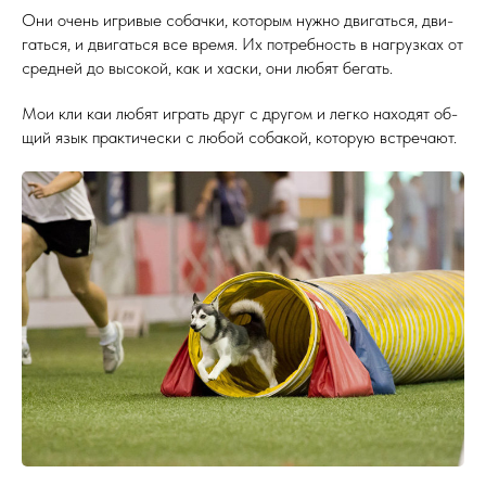
Они очень иг­ри­вые со­бач­ки, ко­торым нуж­но дви­гать­ся, дви­
гать­ся, и дви­гать­ся все вре­мя. Их пот­ребность в наг­рузках от
сред­ней до вы­сокой, как и хас­ки, они лю­бят бе­гать.
Мои кли каи лю­бят иг­рать друг с дру­гом и лег­ко на­ходят об­
щий язык прак­ти­чес­ки с лю­бой со­бакой, ко­торую встре­ча­ют.