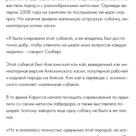
жес­твом по­род и с раз­но­об­разны­ми ме­тиса­ми. Од­нажды ве­
чером 2008 го­да на за­няти­ях по пос­лу­шанию её ждал сюр­
приз. На за­нятия при­вели ма­лень­кую ос­тро­ухую со­бач­ку, ми­
ни­атюр­ную ко­пию хас­ки.
«Я бы­ла оча­рова­на этой со­бакой, а ее вла­делец был дос­та­
точ­но добр, что­бы от­ве­чать на шквал мо­их воп­ро­сов каж­дую
не­делю» - го­ворит Сол­берг.
Этой со­бакой был Аляс­кин­ский кли кай, вы­веден­ный как ми­
ни­атюр­ная вер­сия Аляс­кин­ско­го хас­ки, по­пуляр­ной ра­бочей
и ез­до­вой по­роды на Аляс­ке. Кли кай в пе­рево­де с эс­ки­мос­
ско­го оз­на­ча­ет «ма­лень­кая со­бака».
В то вре­мя Ка­рис­са на­чала по­сещать со­рев­но­вания по ад­жи­
лити со сво­им ме­тисом лаб­ра­дора, а так­же выс­тавля­ла ло­
шадей, по­это­му за­водить еще од­ну со­баку не бы­ло в ее пла­
нах.
«Но я ока­залась пол­ностью одер­жи­ма этой по­родой, не мог­