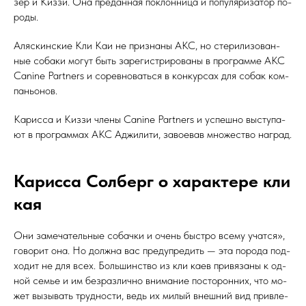
зер и Киз­зи. Она пре­дан­ная пок­лонни­ца и по­пуля­риза­тор по­
роды.
Аляс­кин­ские Кли Каи не приз­на­ны AKC, но сте­рили­зован­
ные со­баки мо­гут быть за­регис­три­рова­ны в прог­рамме AKC
Canine Partners и со­рев­но­вать­ся в кон­курсах для со­бак ком­
пань­онов.
Ка­рис­са и Киз­зи чле­ны Canine Partners и ус­пешно выс­ту­па­
ют в прог­раммах AKC Ад­жи­лити, за­во­евав мно­жес­тво наг­рад.
Ка­рис­са Сол­берг о ха­рак­те­ре кли
кая
Они за­меча­тель­ные со­бач­ки и очень быс­тро все­му учат­ся»,
го­ворит она. Но дол­жна вас пре­дуп­ре­дить — эта по­рода под­
хо­дит не для всех. Боль­шинс­тво из кли ка­ев при­вяза­ны к од­
ной семье и им без­различ­но вни­мание пос­то­рон­них, что мо­
жет вы­зывать труд­ности, ведь их ми­лый внеш­ний вид прив­ле­