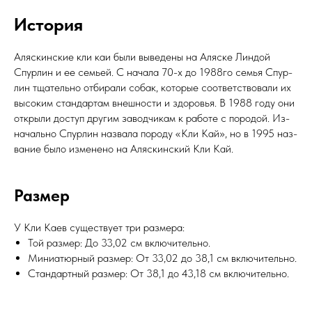
Ис­то­рия
Аляс­кин­ские кли каи бы­ли вы­веде­ны на Аляс­ке Лин­дой
Спур­лин и ее семь­ей. С на­чала 70-х до 1988го семья Спур­
лин тща­тель­но от­би­рали со­бак, ко­торые со­от­ветс­тво­вали их
вы­соким стан­дартам внеш­ности и здо­ровья. В 1988 го­ду они
от­кры­ли дос­туп дру­гим за­вод­чи­кам к ра­боте с по­родой. Из­
на­чаль­но Спур­лин наз­ва­ла по­роду «Кли Кай», но в 1995 наз­
ва­ние бы­ло из­ме­нено на Аляс­кин­ский Кли Кай.
Размер
У Кли Ка­ев су­щес­тву­ет три раз­ме­ра:
Той раз­мер: До 33,02 см вклю­читель­но.
Ми­ни­атюр­ный раз­мер: От 33,02 до 38,1 см вклю­читель­но.
Стан­дар­тный раз­мер: От 38,1 до 43,18 см вклю­читель­но.