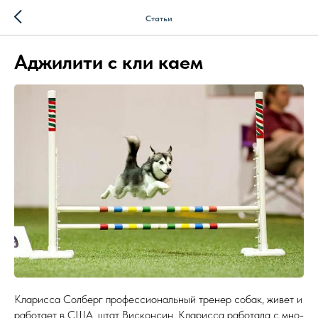
Статьи
Аджилити с кли каем
Кла­рис­са Сол­берг про­фес­си­ональ­ный тре­нер со­бак, жи­вет и
ра­бота­ет в США, штат Вис­консин. Кла­рис­са ра­бота­ла с мно­