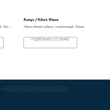
Клаус / Kika's Klaus
й. Раз­
Чёр­но-бе­лый кобель, голубоглазый. Раз­мер:
стан­дарт.
ПОДРОБНЕЕ О СОБАКЕ
ms Inc., владеющая соц.сетями Facebook и
да от 21.03.2022 признана экстремистской
ятельность на территории РФ запрещена.
Ы:
НАШИ КОНТАКТЫ:
info@minihusky.ru
+7 (926) 847-18-97
Московская обл, Наро-
фоминский район