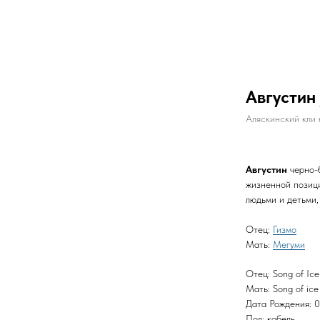
Августин 
Аляскинский кли 
Августин
черно-
жизненной позиц
людьми и детьми, 
Отец:
Гизмо
Мать:
Мегуми
Отец: Song of Ic
Мать: Song of ic
Дата Рождения: 0
Пол: кобель