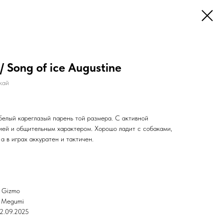
/ Song of ice Augustine
кай
белый кареглазый парень той размера. С активной
ией и общительным характером. Хорошо ладит с собаками,
а в играх аккуратен и тактичен.
e Gizmo
e Megumi
2.09.2025