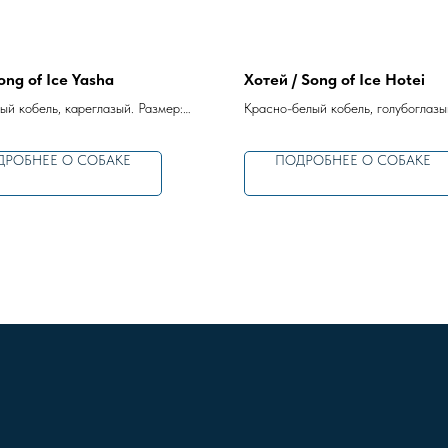
ong of Ice Yasha
Хотей / Song of Ice Hotei
ый кобель, кареглазый. Раз­мер:
Красно-бе­лый кобель, голубоглазы
мер: стандарт.
ДРОБНЕЕ О СОБАКЕ
ПОДРОБНЕЕ О СОБАКЕ
*Компания Meta Platfor
Instagram, по решению су
организацией, ее де
ПОПУЛЯРНЫЕ РАЗДЕЛ
Наши собаки
Наши щенки
У
словия преобретения
Стандарт породы