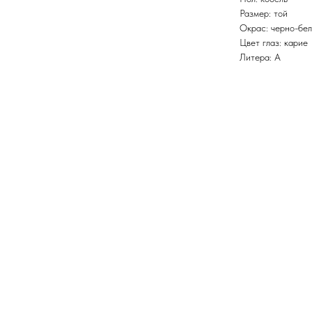
Размер: той
Окрас: черно-бе
Цвет глаз: карие
Литера: A